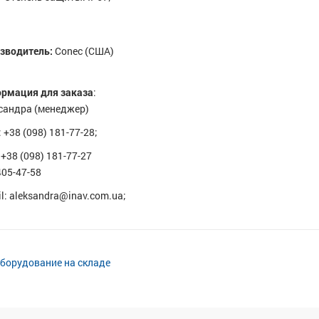
зводитель:
Conec (США)
рмация для заказа
:
сандра (менеджер)
: +38 (098) 181-77-28;
+38 (098) 181-77-27
405-47-58
l: aleksandra@inav.com.ua;
оборудование на складе