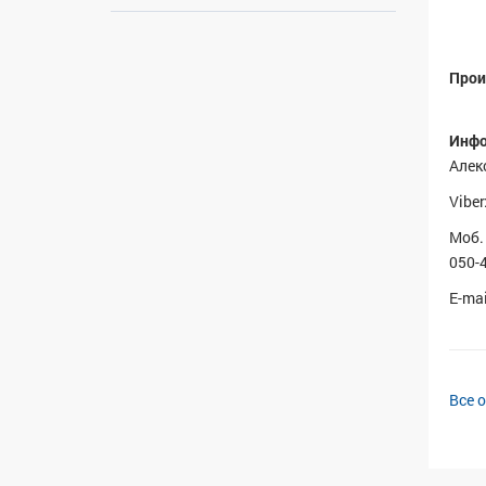
Прои
Инфо
Алек
Viber
Моб. 
050-
E-mai
Все 