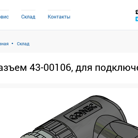
рвис
Склад
Контакты
вная
Склад
азъем 43-00106, для подключ