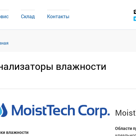
рвис
Склад
Контакты
вная
нализаторы влажности
Moist
Области 
ки влажности
идеальног