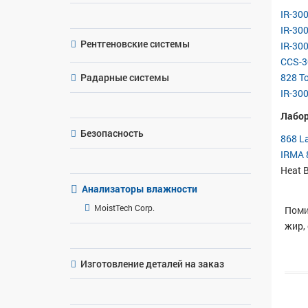
IR-30
IR-30
Рентгеновские системы
IR-30
CCS-3
Радарные системы
828 T
IR-30
Лабор
Безопасность
868 L
IRMA 
Heat 
Анализаторы влажности
MoistTech Corp.
Поми
жир,
Изготовление деталей на заказ