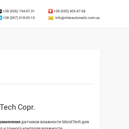
ЗАКРЫТЬ
+38 (056) 744-97-31
+38 (050) 405-47-58
+38 (067) 618-05-10
info@interautomatic.com.ua
Tech Copr.
применения
датчиков влажности MoistTech для
о и точного контроля влажности