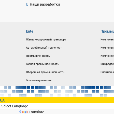
Наши разработки
Ente
Промыш
Железнодорожный транспорт
Компонен
Автомобильный транспорт
Компонен
Промышленность
Компонен
Горная промышленность
Микродви
Оборонная промышленность
Специаль
Телекоммуникация
UA
Powered by
Translate