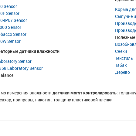
00 Sensor
Корма дл
00F Sensor
Сыпучие и
00-IP67 Sensor
Производ
000 Sensor
Производ
obacco Sensor
Полезные
00W Sensor
Возобнов
Снеки
аторные датчики влажности
Текстиль
aboratory Sensor
Табак
858 Laboratory Sensor
Дерево
Balance
мо измерения влажности
датчики могут контролировать
: толщину
 сахар, приправы, никотин, толщину пластиковой пленки