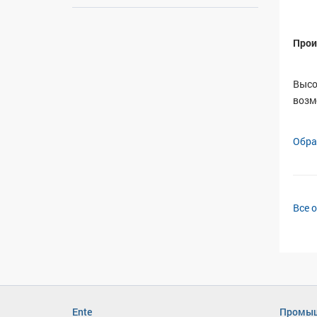
Прои
Высо
возм
Обра
Все 
Ente
Промыш