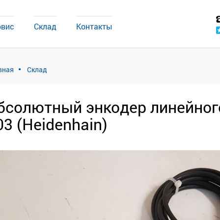
рвис
Склад
Контакты
вная
Склад
бсолютный энкодер линейног
03 (Heidenhain)