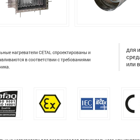
для 
ьные нагреватели CETAL спроектированы и
сред
авливаются в соответствии с требованиями
или 
чика.