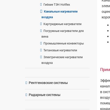
Кана
Гибкие ТЭН Hotflex
элем
оцин
Канальные нагреватели
коро
воздуха
Картриджные нагреватели
Погружные нагреватели для
вина
Промышленные конвекторы
Титановые нагреватели
Электрические нагреватели
воздуха
Прим
Эффек
Рентгеновские системы
канал
в сис
Радарные системы
возду
помещ
конди