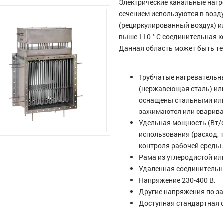
Электрические канальные наг
сечением используются в возд
(рециркулированный воздух) и
выше 110 ° C соединительная 
Данная область может быть т
Трубчатые нагревательны
(нержавеющая сталь) ил
оснащены стальными ил
зажимаются или сварива
Удельная мощность (Вт/с
использования (расход, 
контроля рабочей среды
Рама из углеродистой и
Удаленная соединительна
Напряжение 230-400 В.
Другие напряжения по за
Доступная стандартная с