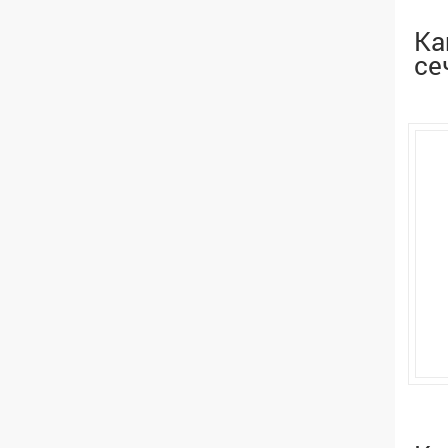
Ка
се