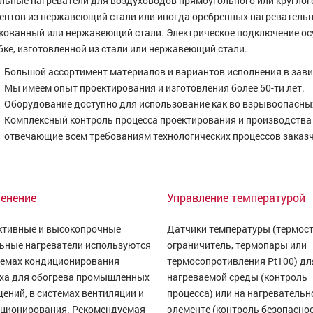
льные нагреватели для воздуховодов прямоугольного или круглог
ентов из нержавеющий стали или иногда оребренных нагревательн
кованный или нержавеющий стали. Электрическое подключение о
бке, изготовленной из стали или нержавеющий стали.
Большой ассортимент материалов и вариантов исполнения в зави
Мы имеем опыт проектирования и изготовления более 50-ти лет.
Оборудование доступно для использование как во взрывоопасны
Комплексный контроль процесса проектирования и производства
отвечающие всем требованиям технологических процессов заказ
енение
Управление температурой
тивные и высокопрочные
Датчики температуры (термост
ьные нагреватели используются
ограничитель, термопары или
темах кондиционирования
термосопротивления Pt100) дл
ха для обогрева промышленных
нагреваемой среды (контроль
ений, в системах вентиляции и
процесса) или на нагреватель
ционирования. Рекомендуемая
элементе (контроль безопаснос