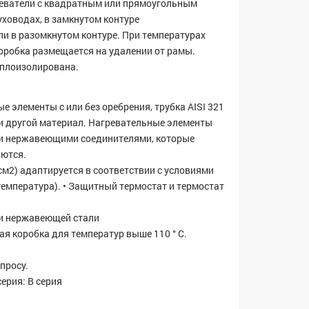
реватели с квадратным или прямоугольным
уховодах, в замкнутом контуре
ли в разомкнутом контуре. При температурах
коробка размещается на удалении от рамы.
еплоизолирована.
е элементы с или без оребрения, трубка AISI 321
и другой материал. Нагревательные элементы
и нержавеющими соединителями, которые
ются.
м2) адаптируется в соответствии с условиями
температура). • Защитный термостат и термостат
.
ли нержавеющей стали
я коробка для температур выше 110 ° C.
просу.
ерия: B серия