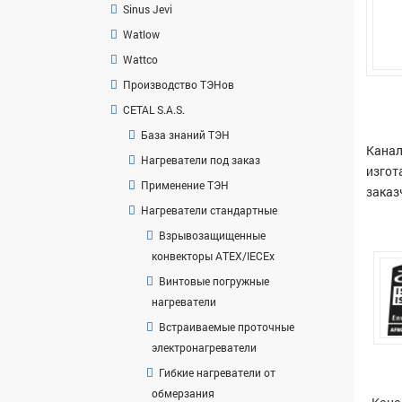
Sinus Jevi
Watlow
Wattco
Производство ТЭНов
CETAL S.A.S.
База знаний ТЭН
Канал
Нагреватели под заказ
изгот
Применение ТЭН
заказ
Нагреватели стандартные
Взрывозащищенные
конвекторы ATEX/IECEx
Винтовые погружные
нагреватели
Встраиваемые проточные
электронагреватели
Гибкие нагреватели от
обмерзания