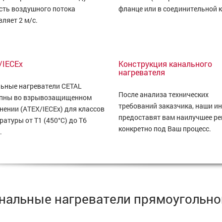
сть воздушного потока
фланце или в соединительной к
вляет 2 м/с.
/IECEx
Конструкция канального
нагревателя
ьные нагреватели CETAL
После анализа технических
пны во взрывозащищенном
требований заказчика, наши 
нении (ATEX/IECEx) для классов
предоставят вам наилучшее р
ратуры от T1 (450°C) до T6
конкретно под Ваш процесс.
.
нальные нагреватели прямоугольно