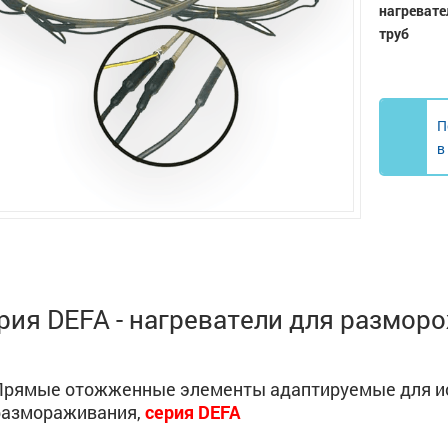
нагреват
труб
П
в
рия DEFA - нагреватели для размор
Прямые отожженные элементы адаптируемые для ис
размораживания,
серия DEFA