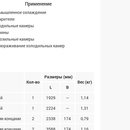
Применение
мышленное охлаждение
арители
одильные камеры
рины
озильные камеры
мораживание холодильных камер
Размеры (мм)
Кол-во
Вес (кг)
L
B
ый
1
1929
—
1,14
ый
1
2224
—
1,31
ми концами
2
2338
174
0,79
ми концами
2
3588
174
1,16