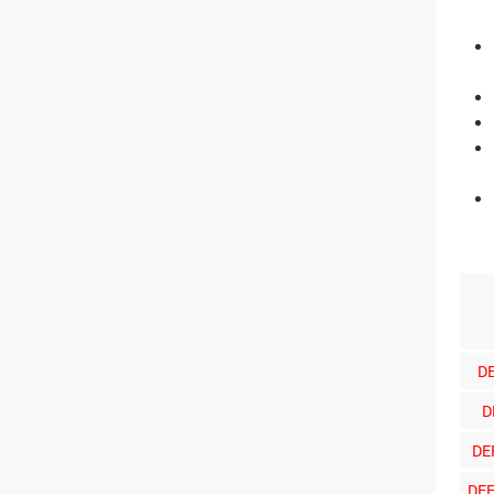
D
D
DE
DE