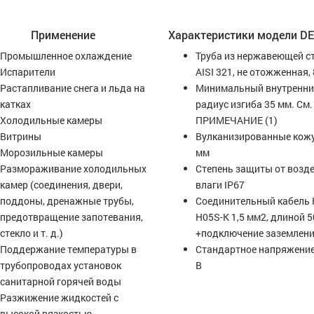
Применение
Характеристики модели D
Промышленное охлаждение
Труба из нержавеющей с
Испарители
AISI 321, не отожженная,
Растапливание снега и льда на
Минимальный внутренн
катках
радиус изгиба 35 мм. См.
Холодильные камеры
ПРИМЕЧАНИЕ (1)
Витрины
Вулканизированные кожу
Морозильные камеры
мм
Размораживание холодильных
Степень защиты от возд
камер (соединения, двери,
влаги IP67
поддоны, дренажные трубы,
Соединительный кабель
предотвращение запотевания,
H05S-K 1,5 мм2, длиной 
стекло и т. д.)
+подключение заземлен
Поддержание температуры в
Стандартное напряжение
трубопроводах установок
В
санитарной горячей воды
Разжижение жидкостей с
высокой вязкостью