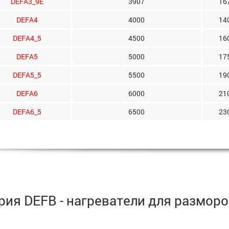
DEFA3_9E
3907
16
DEFA4
4000
14
DEFA4_5
4500
16
DEFA5
5000
17
DEFA5_5
5500
19
DEFA6
6000
21
DEFA6_5
6500
23
рия DEFB - нагреватели для размор