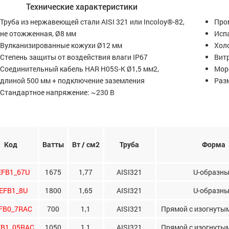
Технические характеристики
Труба из нержавеющей стали AISI 321 или Incoloy®-82,
Про
не отожженная, Ø8 мм
Исп
Вулканизированные кожухи Ø12 мм
Хол
Степень защиты от воздействия влаги IP67
Вит
Соединительный кабель HAR H05S-K Ø1,5 мм2,
Мор
длиной 500 мм + подключение заземления
Раз
Стандартное напряжение: ~230 В
Код
Ватты
Вт / см2
Труба
Форма
EFB1_67U
1675
1,77
AISI321
U-образн
EFB1_8U
1800
1,65
AISI321
U-образн
FB0_7RAC
700
1,1
AISI321
Прямой с изогнуты
FB1_05RAC
1050
1,1
AISI321
Прямой с изогнуты