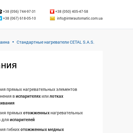
ЗАКРЫТЬ
+38 (056) 744-97-31
+38 (050) 405-47-58
+38 (067) 618-05-10
info@interautomatic.com.ua
раина
Стандартные нагреватели CETAL S.A.S.
ания
рия прямых нагревательных элементов
нения в
испарителях
или
лотках
ивания
рия прямых
отожженных
нагревательных
в для
испарителей
рия гибких
отожженных медных