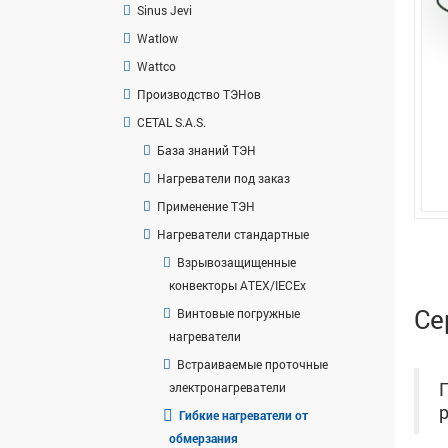
Sinus Jevi
Watlow
Wattco
Производство ТЭНов
CETAL S.A.S.
База знаний ТЭН
Нагреватели под заказ
Применение ТЭН
Нагреватели стандартные
Взрывозащищенные
конвекторы ATEX/IECEx
Се
Винтовые погружные
нагреватели
Встраиваемые проточные
электронагреватели
Гибкие нагреватели от
обмерзания