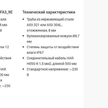
EFA3_9E
Технический характеристики
тали
Труба из нержавеющей стали
 8 мм
AISI 321 или AISI 304L,
ий
отожженная, 8 мм
Вулканизированные кожухи Ø8,7
мм
хи 12
Степень защиты от воздействия
влаги IP67
ействия
Соединительный кабель HAR
H05S-K 1,5 мм2, длиной 500 мм
 HAR
Стандартное напряжение: ~230
500 мм
В
ия
: ~230