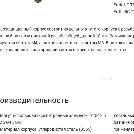
Ex de IIC 
Ex tb IIIC 
возащищенный корпус состоит из цельнотянутого корпуса с резь
жена 6 витками винтовой резьбы общей длиной 18 мм. Замыкание 
ируется винтом M4, а нижняя пластина — винтом M6. В нижнюю пла
рые впаиваются или привариваются нагревательные элементы.
оизводительность
Могут использоваться патронные элементы от Ø12,5
Установка
до Ø46 мм.
датчике p
Материал корпуса: углеродистая сталь (S355)
применяет