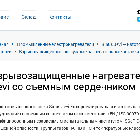
рвис
Склад
Контакты
вная
Промышленные электронагреватели
Sinus Jevi — изго
телей
Взрывозащищенные погружные нагревательные вставки S
зрывозащищенные нагревател
evi со съемным сердечником
зон повышенного риска Sinus Jevi Ex спроектировала и изготовил
дование со съемным сердечником в соответствии с EN / IEC 60079-0,
ифицированным независимым испытательным институтом ISSeP. Се
енной опасности. Группы газов IIA, IIB и IIC и температурные класс