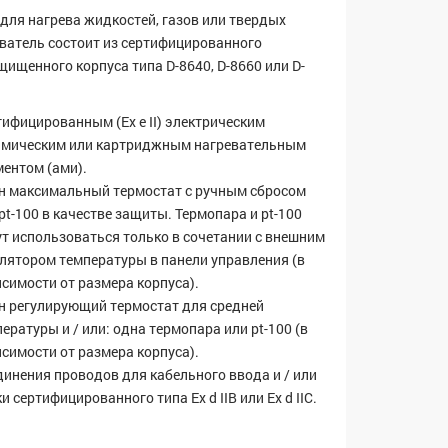
для нагрева жидкостей, газов или твердых
еватель состоит из сертифицированного
ищенного корпуса типа D-8640, D-8660 или D-
ифицированным (Ex e II) электрическим
амическим или картриджным нагревательным
ментом (ами).
н максимальный термостат с ручным сбросом
pt-100 в качестве защиты. Термопара и pt-100
ут использоваться только в сочетании с внешним
улятором температуры в панели управления (в
симости от размера корпуса).
н регулирующий термостат для средней
ературы и / или: одна термопара или pt-100 (в
симости от размера корпуса).
динения проводов для кабельного ввода и / или
и сертифицированного типа Ex d IIB или Ex d IIC.