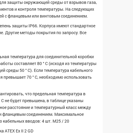
для защиты окружающей среды от взрывов газа,
ментов и контроля температуры. На следующих
ей с фланцевым или винтовым соединением.
епень защиты IP66. Корпуса имеют стандартное
е. Другие методы покрытия по запросу. Все
ная температура для соединительной коробки
работы составляет 80 ° C (исходя из температуры
й среды 50 ° C). Если температура кабельного
я превышает 70 ° C, необходимо использовать
.
антировать, что предельная температура в
° C не будет превышена, в таблице указаны
ое расстояние и температурный класс между
и фланцевым соединением. Максимальное
о кабельных вводов: 4 шт. M25 / 20
а ATEX Ex II 2 GD