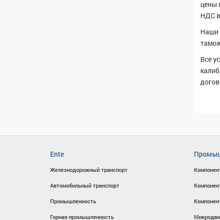
цены 
НДС в
Наши 
тамож
Все у
калиб
догов
Ente
Промыш
Железнодорожный транспорт
Компонен
Автомобильный транспорт
Компонен
Промышленность
Компонен
Горная промышленность
Микродви