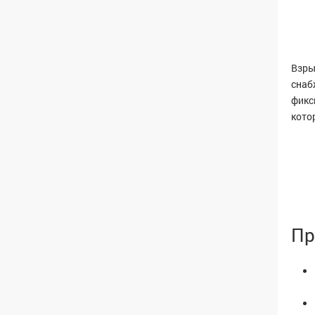
Взры
снаб
фикс
кото
Пр