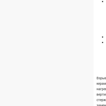
Взрыв
керам
нагре
верти
стерж
замен