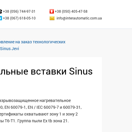
ЗАКРЫТЬ
+38 (056) 744-97-31
+38 (050) 405-47-58
+38 (067) 618-05-10
info@interautomatic.com.ua
товление на заказ технологических
inus Jevi
ьные вставки Sinus
а взрывозащищенное нагревательное
 EN 60079-1, EN / IEC 60079-7 и 60079-31,
ртификаты охватывают зону 1 и зону 2
ы T6-T1. Группа пыли Ex tb зона 21.