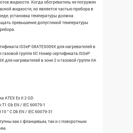
оток жидкости. Когда обогреватель не погружен
пасной жидкости, но является частью прибора в
реде, установка температуры должна
ащать превышение допустимой температуры
рибора.
тификата ISSeP 08ATEX009X для нагревателей в
 и газовой группе IIC Номер сертификата ISSeP
X для нагревателей в зоне 2 и газовой группе IIA
а ATEX Ex II 2 GD
T6-T1 Gb EN / IEC 60079-1
T110 ° C Db EN / IEC 60079-31
тупны как с фланцевым, так и с поворотным
ем.