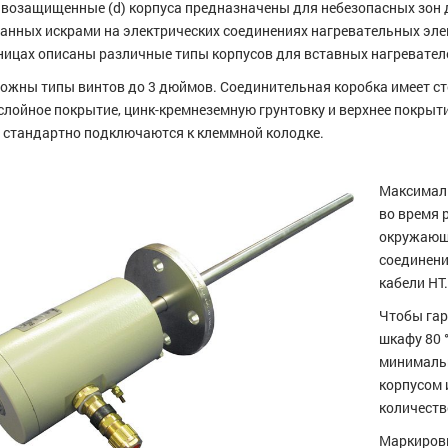
возащищенные (d) корпуса предназначены для небезопасных зон 
анных искрами на электрических соединениях нагревательных эле
ницах описаны различные типы корпусов для вставных нагревател
ожны типы винтов до 3 дюймов. Соединительная коробка имеет ст
слойное покрытие, цинк-кремнеземную грунтовку и верхнее покрыти
 стандартно подключаются к клеммной колодке.
Максималь
во время 
окружающе
соединени
кабели HT
Чтобы гар
шкафу 80 
минимальн
корпусом 
количеств
Маркировк