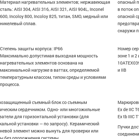
Материал нагревательных элементов; нержавеющая
опасный п
сталь: AISI 304, AISI 316, AISI 321, AISI 904L, Inconel
в поток о
600, Incoloy 800, Incoloy 825, титан, SMO, медный или
опасной с
никелевый сплав.
предотвр
снаружи п
Степень защиты корпуса: IP66
Номер сер
Максимально допустимая выходная мощность
зоне 1 и 2
нагревательных элементов основана на
10ATEX039
максимальной нагрузке в ваттах, определяемой
и IIB
температурным классом, типом среды и условиями
процесса.
озащищенный съемный блок со съемным
Маркировк
ическим сердечником. Одно- или многожильные
Ex de IIC 
ватели для горизонтальной установки (для
Ex tb IIIC 
кальной установки — по запросу). Керамический
Пучки дос
невой элемент можно вынуть для проверки или
соединени
ы без опорожнения системы.