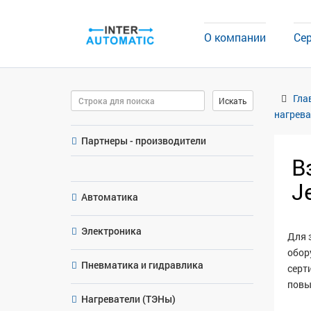
О компании
Се
Поиск
Гла
Искать
нагрева
Партнеры - производители
В
J
Автоматика
Электроника
Для 
обору
Пневматика и гидравлика
серт
повыш
Нагреватели (ТЭНы)