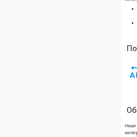
По
Об
Наше 
интег