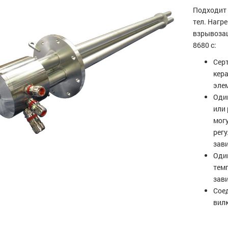
Подходит 
тел. Нагр
взрывозащ
8680 с:
Серт
кер
эле
Оди
или 
мог
рег
зави
Оди
темп
зави
Сое
вилк