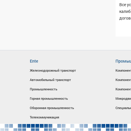
Все у
калиб
догов
Ente
Промыш
Железнодорожный транспорт
Компонен
Автомобильный транспорт
Компонен
Промышленность
Компонен
Горная промышленность
Микродви
Оборонная промышленность
Специаль
Телекоммуникация