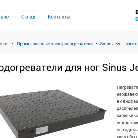
рвис
Склад
Контакты
вная
Промышленные электронагреватели
Sinus Jevi — изго
одогреватели для ног Sinus Je
Нагревате
нержавеющ
в однофаз
распредел
кабельный
водостойк
выходом и
могут быт