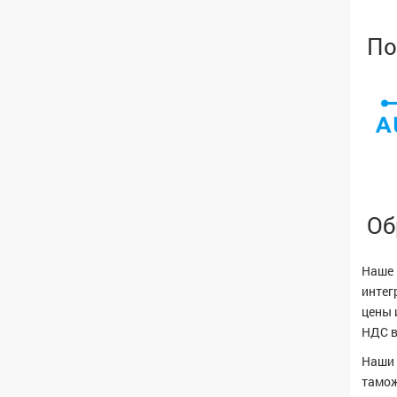
По
Об
Наше 
интег
цены 
НДС в
Наши 
тамож