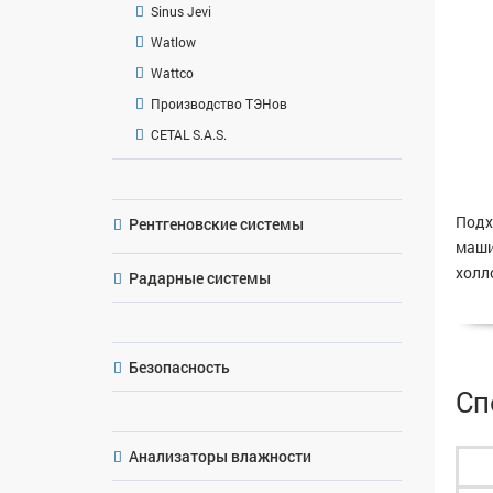
Sinus Jevi
Watlow
Wattco
Производство ТЭНов
CETAL S.A.S.
Подх
Рентгеновские системы
маши
холл
Радарные системы
Безопасность
Сп
Анализаторы влажности