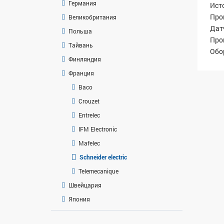
Германия
Ист
Про
Великобритания
Дат
Польша
Про
Тайвань
Обор
Финляндия
Франция
Baco
Crouzet
Entrelec
IFM Electronic
Mafelec
Sсhneider electric
Telemecanique
Швейцария
Япония