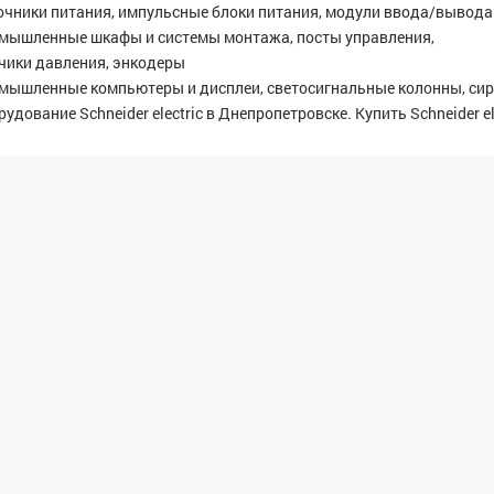
очники питания, импульсные блоки питания, модули ввода/вывода
мышленные шкафы и системы монтажа, посты управления,
чики давления, энкодеры
мышленные компьютеры и дисплеи, светосигнальные колонны, си
удование Sсhneider electric в Днепропетровске. Купить Sсhneider e