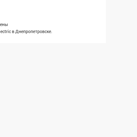
рены
lectric в Днепропетровске.