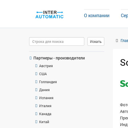
О компании
Се
Поиск
Гла
Искать
Партнеры - производители
S
Австрия
США
Голландия
Дания
Испания
Фот
Италия
Авт
Канада
Пре
Китай
Инд