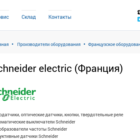
рвис
Склад
Контакты
вная
Производители оборудования
Французское оборудова
сhneider electric (Франция)
одатчики, оптические датчики, кнопки, твердотельные реле
оматические выключатели Sсhneider
образователи частоты Sсhneider
уктивные датчики Sсhneider